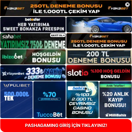
×
PASHAGAMING GİRİŞ İÇİN TIKLAYINIZ!