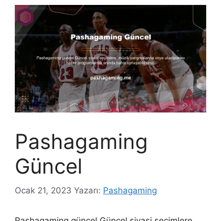
Pashagaming
Güncel
Ocak 21, 2023
Yazarı:
Pashagaming
Pashagaming güncel Güncel siyasi seçimlere,