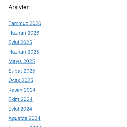
Arşivler
Temmuz 2026
Haziran 2026
Eylül 2025
Haziran 2025
Mayıs 2025
Şubat 2025
Ocak 2025
Kasım 2024
Ekim 2024
Eylül 2024
Ağustos 2024