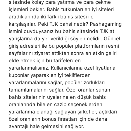
sitesinde kolay para yatırma ve para çekme
işlemleri bekler. Bahis tutkunları en iyi siteleri
aradıklarında iki farklı bahis sitesi ile
karşılaşırlar. Peki TJK bahsi nedir? Pashagaming
ismini duyduysanız bu bahis sitesinde TJK at
yarışlarına da yer verildiği söylenmelidir. Güncel
giriş adresleri ile bu popüler platformların resmi
sayfalarını ziyaret ettikten sonra en etkin geliri
elde etmek için bu tarifelerden
yararlanmalısınız. Kullanıcılarına özel fiyatlarla
kuponlar yaparak en iyi tekliflerden
yararlanmalarını sağlar, popüler zorlukları
tamamlamalarını sağlar. Özel oranlar sunan
bahis sitelerinin üyelerine en düşük bahis
oranlarında bile en cazip seçeneklerden
yararlanma olanağı sağlayan şirketler, açtıkları
özel oranların bonus fırsatları için de daha
avantajlı hale gelmesini sağlıyor.