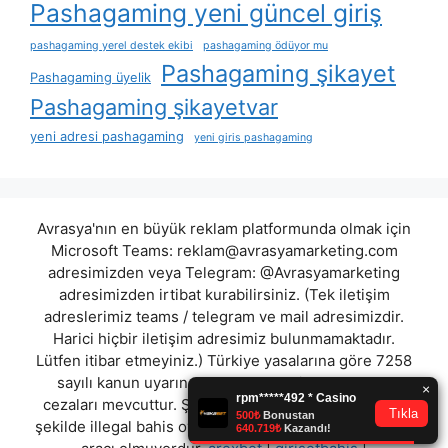
Pashagaming yeni güncel giriş
pashagaming yerel destek ekibi
pashagaming ödüyor mu
Pashagaming şikayet
Pashagaming üyelik
Pashagaming şikayetvar
yeni adresi pashagaming
yeni giris pashagaming
Avrasya'nın en büyük reklam platformunda olmak için
Microsoft Teams:
reklam@avrasyamarketing.com
adresimizden veya Telegram: @Avrasyamarketing
adresimizden irtibat kurabilirsiniz. (Tek iletişim
adreslerimiz teams / telegram ve mail adresimizdir.
Harici hiçbir iletişim adresimiz bulunmamaktadır.
Lütfen itibar etmeyiniz.) Türkiye yasalarına göre 7258
sayılı kanun uyarınca yasa dışı bahis oynamanın
cezaları mevcuttur. Şu an bulunduğunuz site hiç bir
şekilde illegal bahis oyunları oynatmıyor ve oynamaya