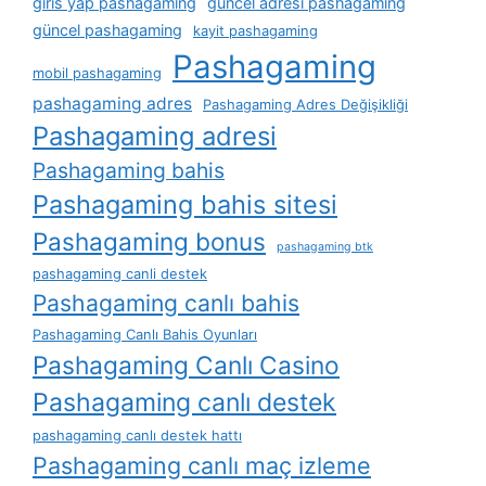
giris yap pashagaming
güncel adresi pashagaming
güncel pashagaming
kayit pashagaming
Pashagaming
mobil pashagaming
pashagaming adres
Pashagaming Adres Değişikliği
Pashagaming adresi
Pashagaming bahis
Pashagaming bahis sitesi
Pashagaming bonus
pashagaming btk
pashagaming canli destek
Pashagaming canlı bahis
Pashagaming Canlı Bahis Oyunları
Pashagaming Canlı Casino
Pashagaming canlı destek
pashagaming canlı destek hattı
Pashagaming canlı maç izleme