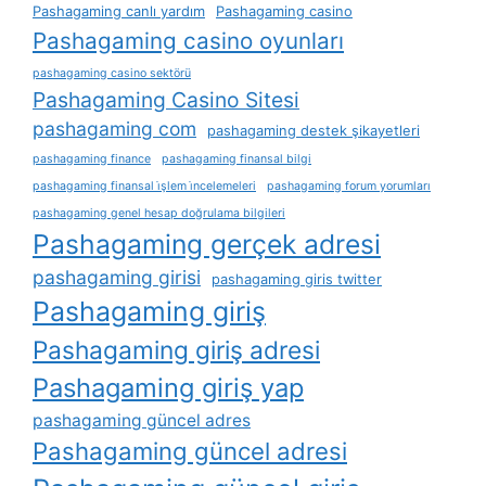
Pashagaming canlı yardım
Pashagaming casino
Pashagaming casino oyunları
pashagaming casino sektörü
Pashagaming Casino Sitesi
pashagaming com
pashagaming destek şikayetleri
pashagaming finance
pashagaming finansal bilgi
pashagaming finansal i̇şlem i̇ncelemeleri
pashagaming forum yorumları
pashagaming genel hesap doğrulama bilgileri
Pashagaming gerçek adresi
pashagaming girisi
pashagaming giris twitter
Pashagaming giriş
Pashagaming giriş adresi
Pashagaming giriş yap
pashagaming güncel adres
Pashagaming güncel adresi