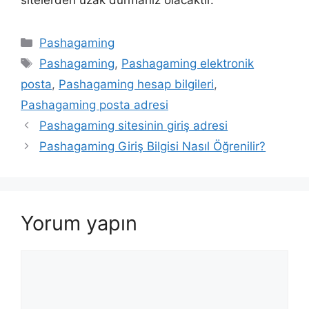
Kategoriler
Pashagaming
Etiketler
Pashagaming
,
Pashagaming elektronik
posta
,
Pashagaming hesap bilgileri
,
Pashagaming posta adresi
Pashagaming sitesinin giriş adresi
Pashagaming Giriş Bilgisi Nasıl Öğrenilir?
Yorum yapın
Yorum