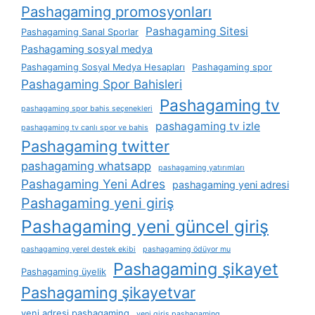
Pashagaming promosyonları
Pashagaming Sitesi
Pashagaming Sanal Sporlar
Pashagaming sosyal medya
Pashagaming Sosyal Medya Hesapları
Pashagaming spor
Pashagaming Spor Bahisleri
Pashagaming tv
pashagaming spor bahis seçenekleri
pashagaming tv izle
pashagaming tv canlı spor ve bahis
Pashagaming twitter
pashagaming whatsapp
pashagaming yatırımları
Pashagaming Yeni Adres
pashagaming yeni adresi
Pashagaming yeni giriş
Pashagaming yeni güncel giriş
pashagaming yerel destek ekibi
pashagaming ödüyor mu
Pashagaming şikayet
Pashagaming üyelik
Pashagaming şikayetvar
yeni adresi pashagaming
yeni giris pashagaming