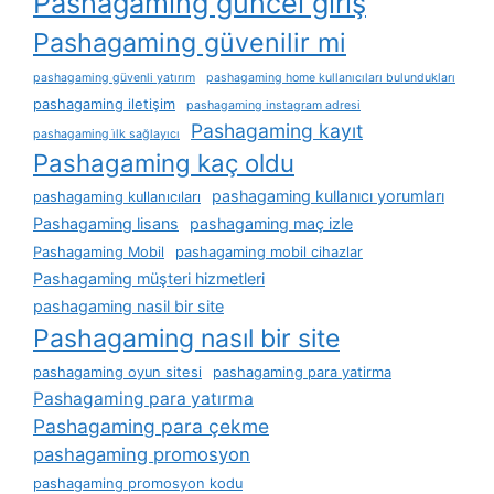
Pashagaming güncel giriş
Pashagaming güvenilir mi
pashagaming güvenli yatırım
pashagaming home kullanıcıları bulundukları
pashagaming iletişim
pashagaming instagram adresi
Pashagaming kayıt
pashagaming i̇lk sağlayıcı
Pashagaming kaç oldu
pashagaming kullanıcı yorumları
pashagaming kullanıcıları
Pashagaming lisans
pashagaming maç izle
Pashagaming Mobil
pashagaming mobil cihazlar
Pashagaming müşteri hizmetleri
pashagaming nasil bir site
Pashagaming nasıl bir site
pashagaming oyun sitesi
pashagaming para yatirma
Pashagaming para yatırma
Pashagaming para çekme
pashagaming promosyon
pashagaming promosyon kodu