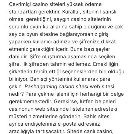
Çevrimiçi casino siteleri yüksek ödeme
standartları gerektirir. Kurallar, sitenin lisanslı
olması gerektiğini, saygın casino sitelerinin
sorumlu oyun kurallarına sahip olduğunu ve çok
sayıda oyun sitesine bağlanıyorsanız giriş
yaparken kullanıcı adınıza ve şifrenize dikkat
etmeniz gerektiğini içerir. Buna bazı şeyler
dahildir. Şifre oluşturma aşamasında seçilen
şifre, ilk şifreden tahmin edilemez. Emekliliğin
şirketlerin tercih ettiği seçeneklerden biri olduğu
biliniyor. Bahisçi yöntemini kullanarak para
çekin.
Pashagaming casino sitesi
web sitesi
nedir? Para çekme işlemi için herhangi bir belge
gerekmemektedir. Gerekirse, lütfen belgeleri
casinonun web sitesinde listelenen adresteki
müşteri hizmetlerine gönderin. Bahis sitesi
ayrıca endişelerinizi e-posta adresiniz
aracılığıyla tartışacaktır. Sitede canlı casino,