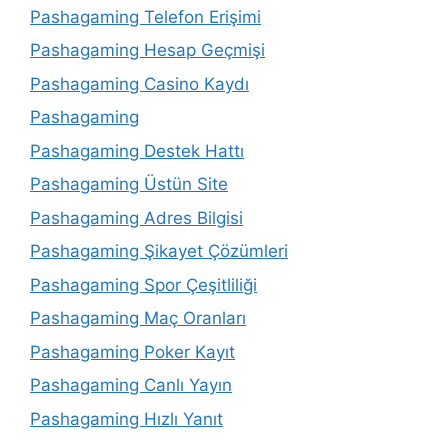
Pashagaming Telefon Erişimi
Pashagaming Hesap Geçmişi
Pashagaming Casino Kaydı
Pashagaming
Pashagaming Destek Hattı
Pashagaming Üstün Site
Pashagaming Adres Bilgisi
Pashagaming Şikayet Çözümleri
Pashagaming Spor Çeşitliliği
Pashagaming Maç Oranları
Pashagaming Poker Kayıt
Pashagaming Canlı Yayın
Pashagaming Hızlı Yanıt