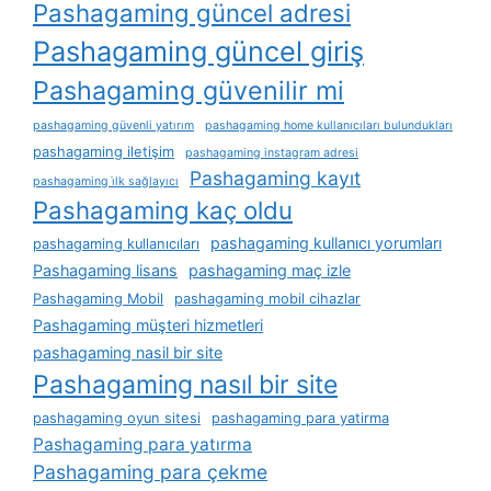
Pashagaming güncel adresi
Pashagaming güncel giriş
Pashagaming güvenilir mi
pashagaming güvenli yatırım
pashagaming home kullanıcıları bulundukları
pashagaming iletişim
pashagaming instagram adresi
Pashagaming kayıt
pashagaming i̇lk sağlayıcı
Pashagaming kaç oldu
pashagaming kullanıcı yorumları
pashagaming kullanıcıları
Pashagaming lisans
pashagaming maç izle
Pashagaming Mobil
pashagaming mobil cihazlar
Pashagaming müşteri hizmetleri
pashagaming nasil bir site
Pashagaming nasıl bir site
pashagaming oyun sitesi
pashagaming para yatirma
Pashagaming para yatırma
Pashagaming para çekme