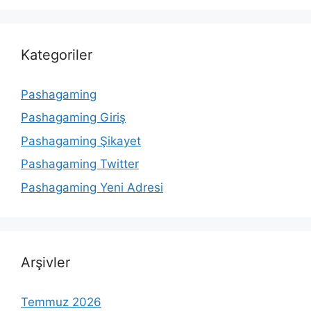
Kategoriler
Pashagaming
Pashagaming Giriş
Pashagaming Şikayet
Pashagaming Twitter
Pashagaming Yeni Adresi
Arşivler
Temmuz 2026