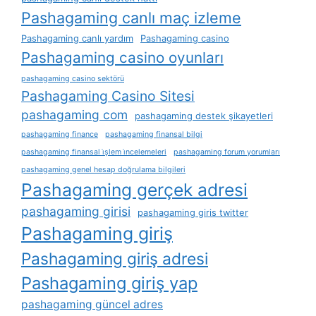
Pashagaming canlı maç izleme
Pashagaming canlı yardım
Pashagaming casino
Pashagaming casino oyunları
pashagaming casino sektörü
Pashagaming Casino Sitesi
pashagaming com
pashagaming destek şikayetleri
pashagaming finance
pashagaming finansal bilgi
pashagaming finansal i̇şlem i̇ncelemeleri
pashagaming forum yorumları
pashagaming genel hesap doğrulama bilgileri
Pashagaming gerçek adresi
pashagaming girisi
pashagaming giris twitter
Pashagaming giriş
Pashagaming giriş adresi
Pashagaming giriş yap
pashagaming güncel adres