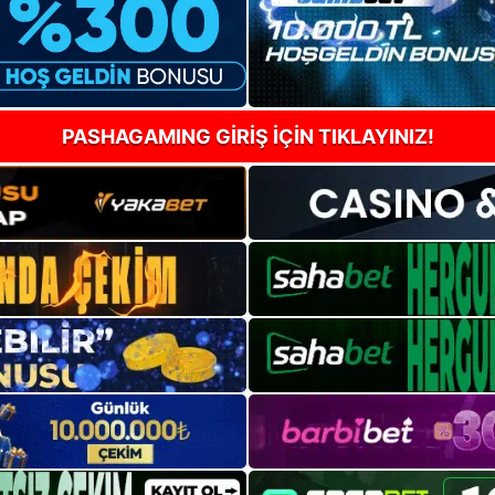
PASHAGAMING GİRİŞ İÇİN TIKLAYINIZ!