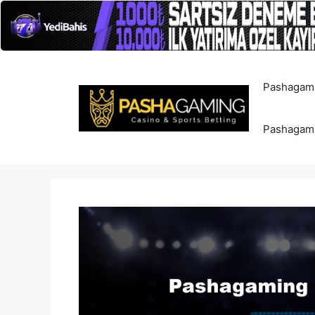
İçeriğe
atla
Pashagami
Pashagam