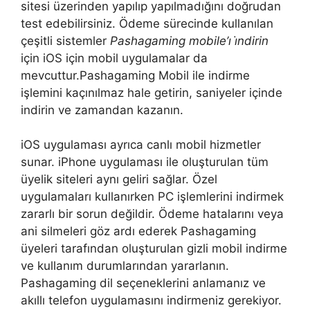
sitesi üzerinden yapılıp yapılmadığını doğrudan
test edebilirsiniz. Ödeme sürecinde kullanılan
çeşitli sistemler
Pashagaming mobile’ı i̇ndirin
için iOS için mobil uygulamalar da
mevcuttur.Pashagaming Mobil ile indirme
işlemini kaçınılmaz hale getirin, saniyeler içinde
indirin ve zamandan kazanın.
iOS uygulaması ayrıca canlı mobil hizmetler
sunar. iPhone uygulaması ile oluşturulan tüm
üyelik siteleri aynı geliri sağlar. Özel
uygulamaları kullanırken PC işlemlerini indirmek
zararlı bir sorun değildir. Ödeme hatalarını veya
ani silmeleri göz ardı ederek Pashagaming
üyeleri tarafından oluşturulan gizli mobil indirme
ve kullanım durumlarından yararlanın.
Pashagaming dil seçeneklerini anlamanız ve
akıllı telefon uygulamasını indirmeniz gerekiyor.