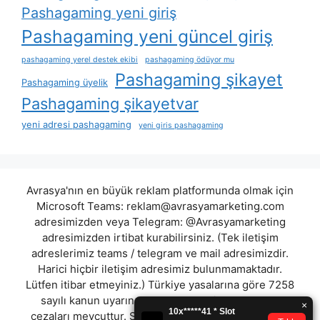
Pashagaming yeni giriş
Pashagaming yeni güncel giriş
pashagaming yerel destek ekibi
pashagaming ödüyor mu
Pashagaming şikayet
Pashagaming üyelik
Pashagaming şikayetvar
yeni adresi pashagaming
yeni giris pashagaming
Avrasya'nın en büyük reklam platformunda olmak için
Microsoft Teams:
reklam@avrasyamarketing.com
adresimizden veya Telegram: @Avrasyamarketing
adresimizden irtibat kurabilirsiniz. (Tek iletişim
adreslerimiz teams / telegram ve mail adresimizdir.
Harici hiçbir iletişim adresimiz bulunmamaktadır.
Lütfen itibar etmeyiniz.) Türkiye yasalarına göre 7258
sayılı kanun uyarınca yasa dışı bahis oynamanın
cezaları mevcuttur. Şu an bulunduğunuz site hiç bir