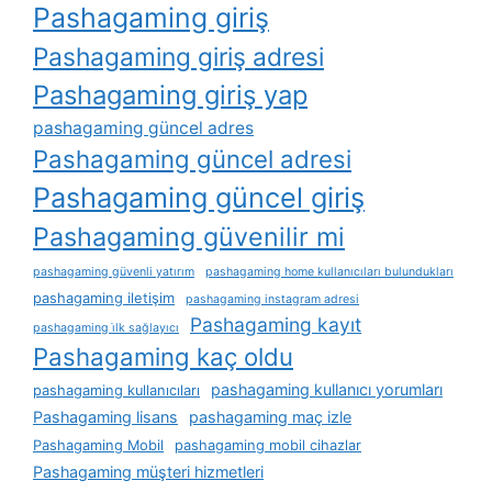
Pashagaming giriş
Pashagaming giriş adresi
Pashagaming giriş yap
pashagaming güncel adres
Pashagaming güncel adresi
Pashagaming güncel giriş
Pashagaming güvenilir mi
pashagaming güvenli yatırım
pashagaming home kullanıcıları bulundukları
pashagaming iletişim
pashagaming instagram adresi
Pashagaming kayıt
pashagaming i̇lk sağlayıcı
Pashagaming kaç oldu
pashagaming kullanıcı yorumları
pashagaming kullanıcıları
Pashagaming lisans
pashagaming maç izle
Pashagaming Mobil
pashagaming mobil cihazlar
Pashagaming müşteri hizmetleri