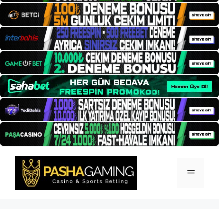
İçeriğe
atla
Menü