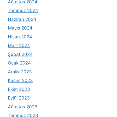
Ağustos 2024
Temmuz 2024
Haziran 2024
Mayıs 2024
Nisan 2024
Mart 2024
Şubat 2024
Ocak 2024
Aralık 2023
Kasım 2023
Ekim 2023
Eylül 2023
Ağustos 2023
Temmuz 2023