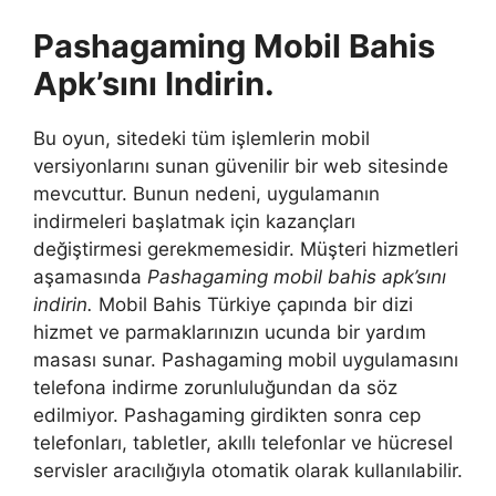
Pashagaming Mobil Bahis
Apk’sını Indirin.
Bu oyun, sitedeki tüm işlemlerin mobil
versiyonlarını sunan güvenilir bir web sitesinde
mevcuttur. Bunun nedeni, uygulamanın
indirmeleri başlatmak için kazançları
değiştirmesi gerekmemesidir. Müşteri hizmetleri
aşamasında
Pashagaming mobil bahis apk’sını
indirin.
Mobil Bahis Türkiye çapında bir dizi
hizmet ve parmaklarınızın ucunda bir yardım
masası sunar. Pashagaming mobil uygulamasını
telefona indirme zorunluluğundan da söz
edilmiyor. Pashagaming girdikten sonra cep
telefonları, tabletler, akıllı telefonlar ve hücresel
servisler aracılığıyla otomatik olarak kullanılabilir.