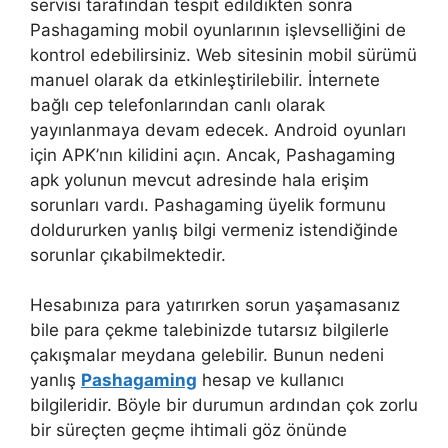
servisi tarafından tespit edildikten sonra
Pashagaming mobil oyunlarının işlevselliğini de
kontrol edebilirsiniz. Web sitesinin mobil sürümü
manuel olarak da etkinleştirilebilir. İnternete
bağlı cep telefonlarından canlı olarak
yayınlanmaya devam edecek. Android oyunları
için APK’nın kilidini açın. Ancak, Pashagaming
apk yolunun mevcut adresinde hala erişim
sorunları vardı. Pashagaming üyelik formunu
doldururken yanlış bilgi vermeniz istendiğinde
sorunlar çıkabilmektedir.
Hesabınıza para yatırırken sorun yaşamasanız
bile para çekme talebinizde tutarsız bilgilerle
çakışmalar meydana gelebilir. Bunun nedeni
yanlış
Pashagaming
hesap ve kullanıcı
bilgileridir. Böyle bir durumun ardından çok zorlu
bir süreçten geçme ihtimali göz önünde