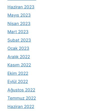
Haziran 2023
Mayıs 2023
Nisan 2023
Mart 2023
Şubat 2023
Ocak 2023
Aralık 2022
Kasım 2022
Ekim 2022
Eylül 2022
Ağustos 2022
Temmuz 2022
Haziran 2022