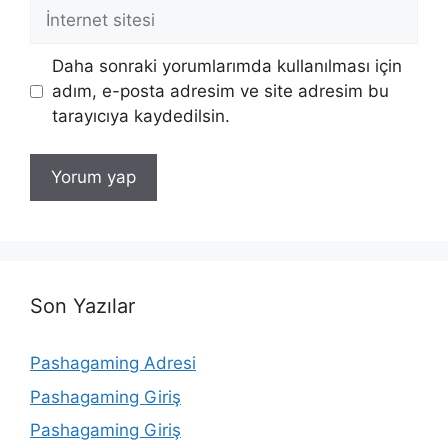
İnternet
sitesi
Daha sonraki yorumlarımda kullanılması için
adım, e-posta adresim ve site adresim bu
tarayıcıya kaydedilsin.
Son Yazılar
Pashagaming Adresi
Pashagaming Giriş
Pashagaming Giriş