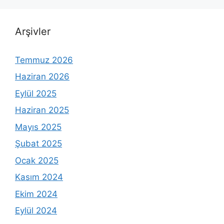
Arşivler
Temmuz 2026
Haziran 2026
Eylül 2025
Haziran 2025
Mayıs 2025
Şubat 2025
Ocak 2025
Kasım 2024
Ekim 2024
Eylül 2024