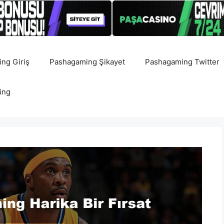
ng Giriş
Pashagaming Şikayet
Pashagaming Twitter
ing